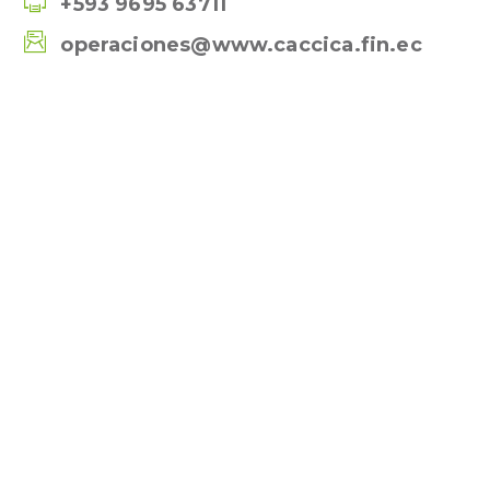
+593 9695 63711
operaciones@www.caccica.fin.ec