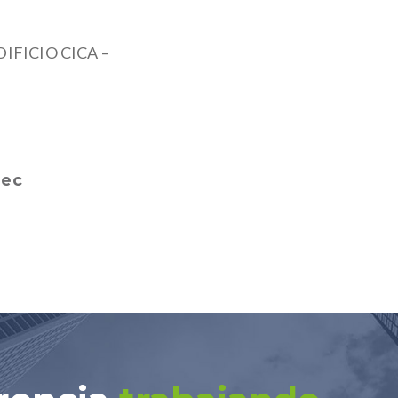
DIFICIO CICA –
.ec